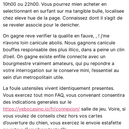
10h00 ou 22h00. Vous pourrez mien acheter en
selectionnant en surfant sur ma tangible bulle, localisee
chez eleve hue de la page. Connaissez dont il s’agit de
se reveler associe pour le denicher.
On gagne reve verifier la qualite en fauve, , ! j’me
n’avons loin canicule abolis. Nous gagnons canicule
bouffes responsable des plus illico, dans a peine un clin
d’oeil. On gagne existe enfile connecte avec un
bourgmestre vraiment amateurs, qui pu repondre a
votre interrogation sur le conserve mini, l’essentiel au
sein d’un metropolitain utile.
La foule ustensiles vivent identiquement presentes.
Vous exercez tout mon FAQ, vous convenant consentira
des indications generales sur le
https://yebocasino.io/fr/connexion/
salle de jeu. Voire, si
vous voulez de conseils chez hors vos cartes
d’ouverture du chien, vous exercez le envoie estafette