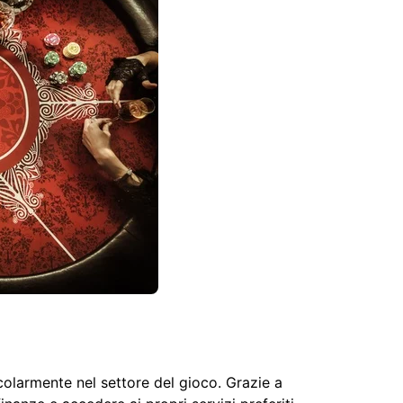
colarmente nel settore del gioco. Grazie a