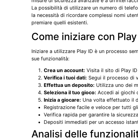
misure di sicurezza avanzate e a un’interfaccia
La possibilità di utilizzare un numero di tele
la necessità di ricordare complessi nomi uten
premiare quelli esistenti.
Come iniziare con Play
Iniziare a utilizzare Play ID è un processo se
sue funzionalità:
Crea un account:
Visita il sito di Play 
Verifica i tuoi dati:
Segui il processo di v
Effettua un deposito:
Utilizza uno dei me
Seleziona il tuo gioco:
Accedi ai giochi o
Inizia a giocare:
Una volta effettuato il d
Registrazione facile e veloce per tutti gli
Verifica rapida per garantire la sicurezz
Depositi immediati per un accesso istan
Analisi delle funzionali