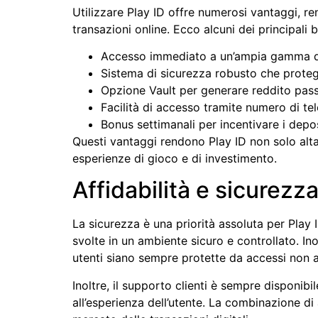
Utilizzare Play ID offre numerosi vantaggi, r
transazioni online. Ecco alcuni dei principali 
Accesso immediato a un’ampia gamma di
Sistema di sicurezza robusto che protegg
Opzione Vault per generare reddito pass
Facilità di accesso tramite numero di te
Bonus settimanali per incentivare i deposi
Questi vantaggi rendono Play ID non solo alta
esperienze di gioco e di investimento.
Affidabilità e sicurezz
La sicurezza è una priorità assoluta per Play 
svolte in un ambiente sicuro e controllato. Ino
utenti siano sempre protette da accessi non au
Inoltre, il supporto clienti è sempre disponib
all’esperienza dell’utente. La combinazione di 