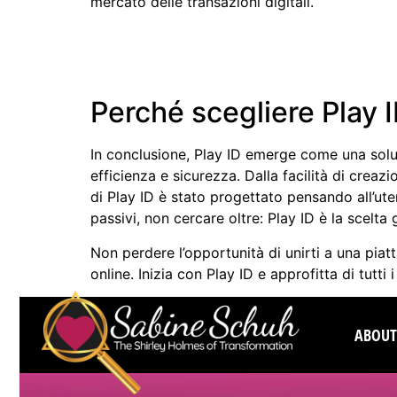
mercato delle transazioni digitali.
Perché scegliere Play 
In conclusione, Play ID emerge come una soluz
efficienza e sicurezza. Dalla facilità di creaz
di Play ID è stato progettato pensando all’ute
passivi, non cercare oltre: Play ID è la scelta 
Non perdere l’opportunità di unirti a una pia
online. Inizia con Play ID e approfitta di tutti 
ABOUT