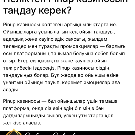
таңдау керек?
Pinup казиносы көптеген артықшылықтарға ие.
Ойыншыларға ұсынылатын кең ойын таңдауы,
адалдық және қауіпсіздік саясаты, жылдам
төлемдер мен тұрақты промоакциялар — барлығы
осы платформаның танымал болуына себеп болып
отыр. Егер сіз қызықты және қауіпсіз ойын
тәжірибесін іздесеңіз, Pinup казиносы сіздің
таңдауыңыз болар. Бұл жерде әр ойыншы өзіне
ұнайтын ойынды тауып, керемет эмоциялар ала
алады.
Pinup казиносы — бұл ойыншылар үшін тамаша
платформа, онда сіз өзіңіздің біліміңіз бен
дағдыларыңызды сынап, үлкен ұтыстарға қол
жеткізе аласыз.