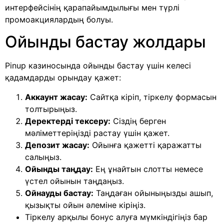
интерфейсінің қарапайымдылығы мен түрлі
промоакциялардың болуы.
Ойынды бастау жолдары
Pinup казиносында ойынды бастау үшін келесі
қадамдарды орындау қажет:
Аккаунт жасау:
Сайтқа кіріп, тіркелу формасын
толтырыңыз.
Деректерді тексеру:
Сіздің берген
мәліметтеріңізді растау үшін қажет.
Депозит жасау:
Ойынға қажетті қаражатты
салыңыз.
Ойынды таңдау:
Ең ұнайтын слотты немесе
үстел ойынын таңдаңыз.
Ойнауды бастау:
Таңдаған ойыныңызды ашып,
қызықты ойын әлеміне кіріңіз.
Тіркелу арқылы бонус алуға мүмкіндігіңіз бар