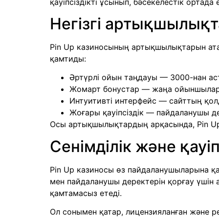
қауіпсіздікті ұсынып, бәсекелестік ортада
Негізгі артықшылықт
Pin Up казиносының артықшылықтарын ат
қамтиды:
Әртүрлі ойын таңдауы — 3000-нан аст
Жомарт бонустар — жаңа ойыншылар
Интуитивті интерфейс — сайттың қо
Жоғары қауіпсіздік — пайдаланушы де
Осы артықшылықтардың арқасында, Pin Up
Сенімділік және қауіп
Pin Up казиносы өз пайдаланушыларына қа
мен пайдаланушы деректерін қорғау үшін 
қамтамасыз етеді.
Ол сонымен қатар, лицензияланған және р