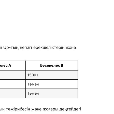
 Up-тың негізгі ерекшеліктерін және
елес A
Бәсекелес B
1500+
Төмен
Төмен
ын тәжірибесін және жоғары деңгейдегі