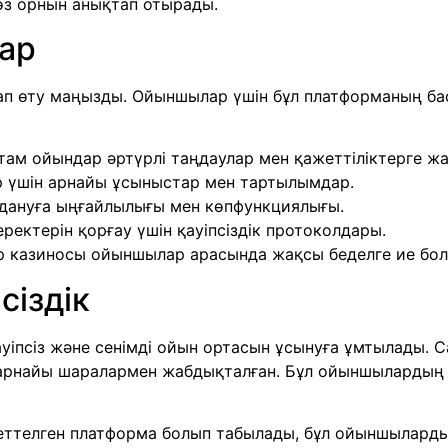
 өз орнын анықтап отырады.
ар
ап өту маңызды. Ойыншылар үшін бұл платформаның 
ам ойындар әртүрлі таңдаулар мен қажеттіліктерге жа
 үшін арнайы ұсыныстар мен тартылымдар.
лдануға ыңғайлылығы мен көпфункциялығы.
ректерін қорғау үшін қауіпсіздік протоколдары.
 казиносы ойыншылар арасында жақсы беделге ие бол
сіздік
уіпсіз және сенімді ойын ортасын ұсынуға ұмтылады. 
арнайы шаралармен жабдықталған. Бұл ойыншылардың же
еттелген платформа болып табылады, бұл ойыншылардың