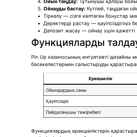
Ойын таңдау:
Тұтынушы қалауы бойы
Ойнауды бастау:
Күтпей, таңдаған о
Тіркелу — сізге көптеген бонустар ме
Деректерді растау — қауіпсіздігіңіз 
Депозит жасау — ойнау үшін қажетті қ
Функцияларды талда
Pin Up казиносының интуитивті дизайны ме
бәсекелестермен салыстыруды қарастыра
Ерекшелік
Ойындардың саны
Қауіпсіздік
Пайдаланушы тәжірибесі
Функциялардың ерекшеліктерін қарастыра 