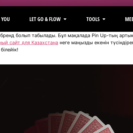
 YOU
LET GO & FLOW
TOOLS
MEE
 бренд болып табылады. Бұл мақалада Pin Up-тың арты
ный сайт для Казахстана
неге маңызды екенін түсіндіре
білейік!