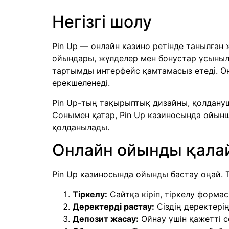
Негізгі шолу
Pin Up — онлайн казино ретінде танылған
ойындары, жүлделер мен бонустар ұсыныл
тартымды интерфейс қамтамасыз етеді. Он
ерекшеленеді.
Pin Up-тың тақырыптық дизайны, қолдан
Сонымен қатар, Pin Up казиносында ойынш
қолданылады.
Онлайн ойынды қалай
Pin Up казиносында ойынды бастау оңай. 
Тіркелу:
Сайтқа кіріп, тіркелу форма
Деректерді растау:
Сіздің деректерің
Депозит жасау:
Ойнау үшін қажетті со