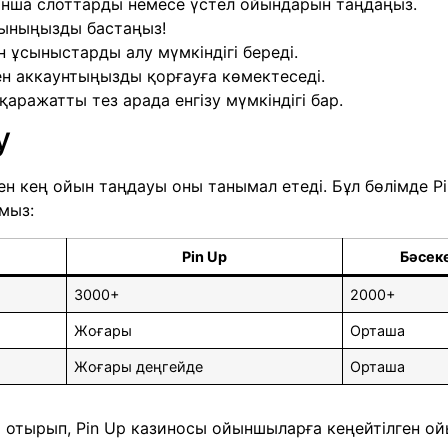
нша слоттарды немесе үстел ойындарын таңдаңыз.
йыныңызды бастаңыз!
н ұсыныстарды алу мүмкіндігі береді.
бен аккаунтыңызды қорғауға көмектеседі.
аражатты тез арада енгізу мүмкіндігі бар.
у
н кең ойын таңдауы оны танымал етеді. Бұл бөлімде Pin
мыз:
Pin Up
Бәсек
3000+
2000+
Жоғары
Орташа
Жоғары деңгейде
Орташа
отырып, Pin Up казиносы ойыншыларға кеңейтілген ой