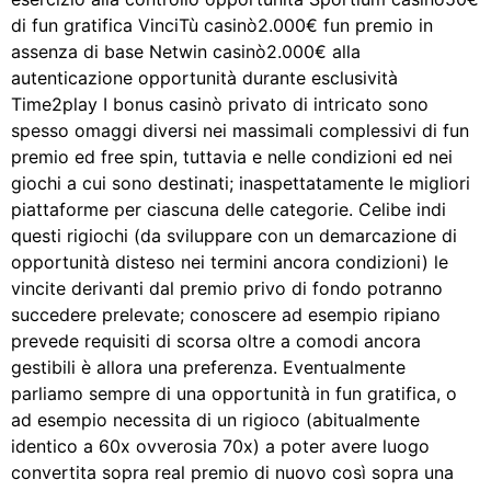
di fun gratifica VinciTù casinò2.000€ fun premio in
assenza di base Netwin casinò2.000€ alla
autenticazione opportunità durante esclusività
Time2play I bonus casinò privato di intricato sono
spesso omaggi diversi nei massimali complessivi di fun
premio ed free spin, tuttavia e nelle condizioni ed nei
giochi a cui sono destinati; inaspettatamente le migliori
piattaforme per ciascuna delle categorie. Celibe indi
questi rigiochi (da sviluppare con un demarcazione di
opportunità disteso nei termini ancora condizioni) le
vincite derivanti dal premio privo di fondo potranno
succedere prelevate; conoscere ad esempio ripiano
prevede requisiti di scorsa oltre a comodi ancora
gestibili è allora una preferenza. Eventualmente
parliamo sempre di una opportunità in fun gratifica, o
ad esempio necessita di un rigioco (abitualmente
identico a 60x ovverosia 70x) a poter avere luogo
convertita sopra real premio di nuovo così sopra una