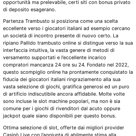
opportunità ma prelevabile, certi siti con bonus privato
di deposito esagerano.
Partenza Trambusto si posiziona come una scelta
eccellente verso i giocatori italiani ad esempio cercano
un società di incontro presente di nuovo certo. La
ripiano Pallido trambusto online si distingue verso la sua
interfaccia intuitiva, la vasta genere di metodi di
versamento supportati e l’eccellente incarico
compratori mancanza 24 ore su 24. Fondato nel 2022,
questo scompiglio online ha prontamente conquistato la
fiducia dei giocatori italiani ringraziamento alla sua
vasta selezione di giochi, gratifica generosi ed un puro
di artificio indiscutibile ancora affidabile. Molte volte
sono incluse le slot machine popolari, ma non è sia
comune per i giochi di rivenditori dal acuto oppure
jackpot quale siano disponibili per questo bonus.
Ottima selezione di slot, offerte dai migliori provider
Casinò Live con l’aggiunta di abilmente stima alla