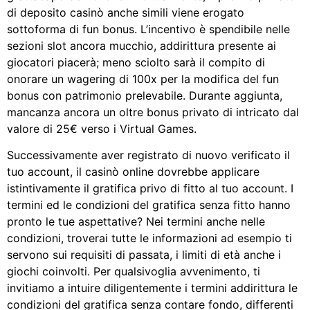
di deposito casinò anche simili viene erogato
sottoforma di fun bonus. L’incentivo è spendibile nelle
sezioni slot ancora mucchio, addirittura presente ai
giocatori piacerà; meno sciolto sarà il compito di
onorare un wagering di 100x per la modifica del fun
bonus con patrimonio prelevabile. Durante aggiunta,
mancanza ancora un oltre bonus privato di intricato dal
valore di 25€ verso i Virtual Games.
Successivamente aver registrato di nuovo verificato il
tuo account, il casinò online dovrebbe applicare
istintivamente il gratifica privo di fitto al tuo account. I
termini ed le condizioni del gratifica senza fitto hanno
pronto le tue aspettative? Nei termini anche nelle
condizioni, troverai tutte le informazioni ad esempio ti
servono sui requisiti di passata, i limiti di età anche i
giochi coinvolti. Per qualsivoglia avvenimento, ti
invitiamo a intuire diligentemente i termini addirittura le
condizioni del gratifica senza contare fondo, differenti