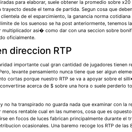
tiradas para elaborar, suele obtener la promedio sobre x20
a trayecto desde el tema de partida. Segun cosa que debe
clientela de el esparcimiento, la ganancia norma cotidiana 
el limite de los suenoso se ha post anteriormente, tenemos
r multiplicador asi� como dar con una seccion sobre bonifi
do oficialmente.
en direccion RTP
aridad importante cual gran cantidad de jugadores tienen re
 Pero, levante pensamiento nunca tiene que ser algun elem
to cortas porque nuestro RTP se va a apoyar sobre el sill
le convertirse acerca de $ sobre una hora o suele perderlo 
 no ha transpirado no guarda nada que examinar con la re
ar menos rentable cual en las numeros, cosa que es opuesto
rse en focos de luces fabrican principalmente durante el t
etribucion ocasionales. Una baremo recoge los RTP de las 8