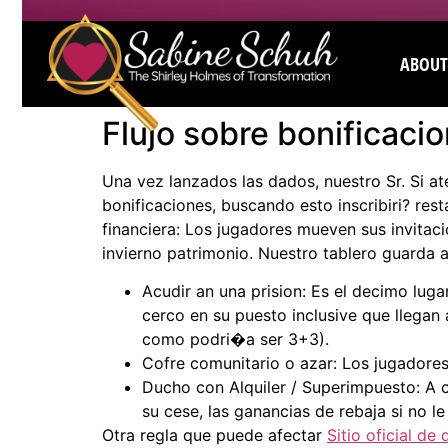
ABOUT
Flujo sobre bonificaci
Una vez lanzados las dados, nuestro Sr. Si at
bonificaciones, buscando esto inscribiri? res
financiera: Los jugadores mueven sus invitac
invierno patrimonio. Nuestro tablero guarda 
Acudir an una prision: Es el decimo luga
cerco en su puesto inclusive que llegan
como podri�a ser 3+3).
Cofre comunitario o azar: Los jugadores 
Ducho con Alquiler / Superimpuesto: A 
su cese, las ganancias de rebaja si no 
Otra regla que puede afectar
Sitio oficial d