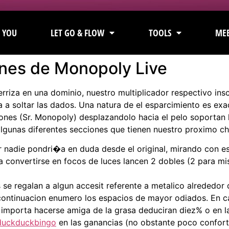
 YOU
LET GO & FLOW
TOOLS
MEE
ones de Monopoly Live
erriza en una dominio, nuestro multiplicador respectivo insc
ta a soltar las dados. Una natura de el esparcimiento es exa
iones (Sr. Monopoly) desplazandolo hacia el pelo soportan l
algunas diferentes secciones que tienen nuestro proximo ch
r nadie pondri�a en duda desde el original, mirando con esq
 a convertirse en focos de luces lancen 2 dobles (2 para m
se regalan a algun accesit referente a metalico alrededor 
continuacion enumero los espacios de mayor odiados. En c
le importa hacerse amiga de la grasa deduciran diez% o en l
e duckduckbingo
en las ganancias (no obstante poco conforta