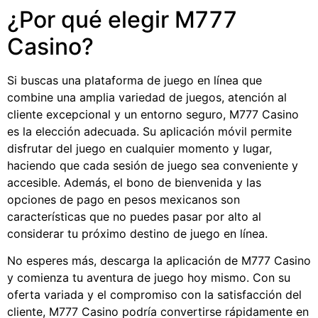
¿Por qué elegir M777
Casino?
Si buscas una plataforma de juego en línea que
combine una amplia variedad de juegos, atención al
cliente excepcional y un entorno seguro, M777 Casino
es la elección adecuada. Su aplicación móvil permite
disfrutar del juego en cualquier momento y lugar,
haciendo que cada sesión de juego sea conveniente y
accesible. Además, el bono de bienvenida y las
opciones de pago en pesos mexicanos son
características que no puedes pasar por alto al
considerar tu próximo destino de juego en línea.
No esperes más, descarga la aplicación de M777 Casino
y comienza tu aventura de juego hoy mismo. Con su
oferta variada y el compromiso con la satisfacción del
cliente, M777 Casino podría convertirse rápidamente en