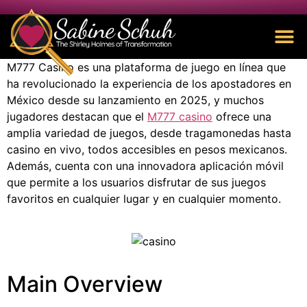
M777 Casino es una plataforma de juego en línea que
ha revolucionado la experiencia de los apostadores en
México desde su lanzamiento en 2025, y muchos
jugadores destacan que el
M777 casino
ofrece una
amplia variedad de juegos, desde tragamonedas hasta
casino en vivo, todos accesibles en pesos mexicanos.
Además, cuenta con una innovadora aplicación móvil
que permite a los usuarios disfrutar de sus juegos
favoritos en cualquier lugar y en cualquier momento.
Main Overview