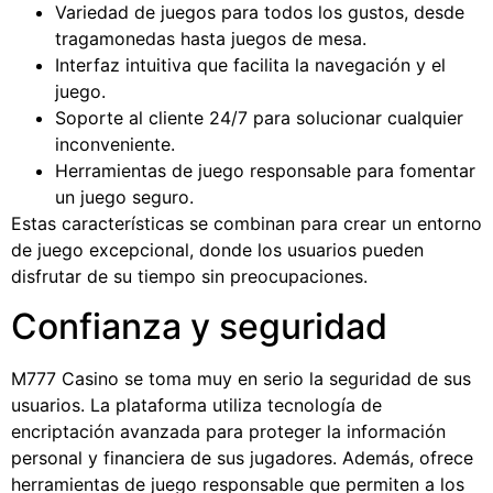
Variedad de juegos para todos los gustos, desde
tragamonedas hasta juegos de mesa.
Interfaz intuitiva que facilita la navegación y el
juego.
Soporte al cliente 24/7 para solucionar cualquier
inconveniente.
Herramientas de juego responsable para fomentar
un juego seguro.
Estas características se combinan para crear un entorno
de juego excepcional, donde los usuarios pueden
disfrutar de su tiempo sin preocupaciones.
Confianza y seguridad
M777 Casino se toma muy en serio la seguridad de sus
usuarios. La plataforma utiliza tecnología de
encriptación avanzada para proteger la información
personal y financiera de sus jugadores. Además, ofrece
herramientas de juego responsable que permiten a los