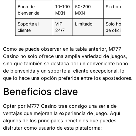
Bono de
10-100
50-200
Sin bono
bienvenida
MXN
MXN
Soporte al
VIP
Limitado
Solo horario
cliente
24/7
de oficina
Como se puede observar en la tabla anterior, M777
Casino no solo ofrece una amplia variedad de juegos,
sino que también se destaca por un conveniente bono
de bienvenida y un soporte al cliente excepcional, lo
que lo hace una opción preferida entre los apostadores.
Beneficios clave
Optar por M777 Casino trae consigo una serie de
ventajas que mejoran la experiencia de juego. Aquí
algunos de los principales beneficios que puedes
disfrutar como usuario de esta plataforma: