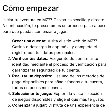
Cómo empezar
Iniciar tu aventura en M777 Casino es sencillo y directo.
A continuación, te presentamos un proceso paso a paso
para que puedas comenzar a jugar:
Crear una cuenta:
Visita el sitio web de M777
Casino o descarga la app móvil y completa el
registro con tus datos personales.
Verificar tus datos:
Asegúrate de confirmar tu
identidad mediante el proceso de verificación para
garantizar la seguridad de tu cuenta.
Realizar un depósito:
Usa uno de los métodos de
pago disponibles para añadir fondos a tu cuenta,
todos en pesos mexicanos.
Seleccionar tu juego:
Explora la vasta selección
de juegos disponibles y elige el que más te guste.
Comenzar a jugar:
Disfruta de una experiencia de