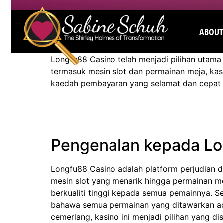
ABOUT
Longfu88 Casino telah menjadi pilihan utama 
termasuk mesin slot dan permainan meja, kas
kaedah pembayaran yang selamat dan cepat 
Pengenalan kepada Lo
Longfu88 Casino adalah platform perjudian 
mesin slot yang menarik hingga permainan m
berkualiti tinggi kepada semua pemainnya. S
bahawa semua permainan yang ditawarkan ad
cemerlang, kasino ini menjadi pilihan yang di