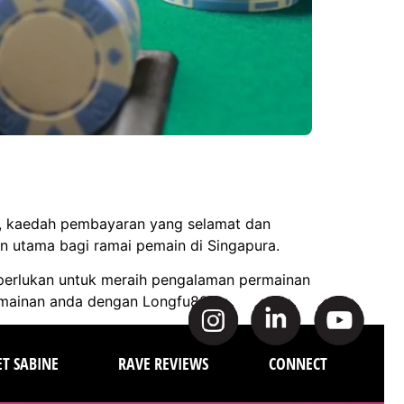
, kaedah pembayaran yang selamat dan
han utama bagi ramai pemain di Singapura.
erlukan untuk meraih pengalaman permainan
rmainan anda dengan Longfu88!
T SABINE
RAVE REVIEWS
CONNECT