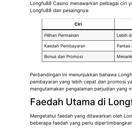
Longfu88 Casino menawarkan pelbagai ciri ya
Longfu88 dan pesaingnya:
Ciri
Pilihan Permainan
Lebih d
Kaedah Pembayaran
Pantas 
Bonus dan Promosi
Menarik
Perbandingan ini menunjukkan bahawa Longfu
pembayaran yang lebih cepat dan promosi yan
mengutamakan pengalaman perjudian yang 
Faedah Utama di Long
Mengetahui faedah yang ditawarkan oleh Lon
beberapa faedah yang perlu dipertimbangkan