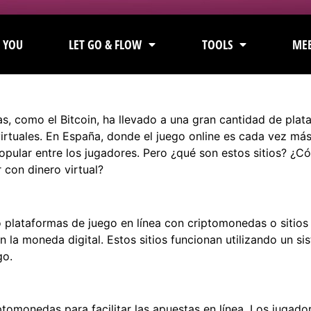
 YOU
LET GO & FLOW
TOOLS
MEE
s, como el Bitcoin, ha llevado a una gran cantidad de plat
rtuales. En España, donde el juego online es cada vez más
ular entre los jugadores. Pero ¿qué son estos sitios? ¿C
 con dinero virtual?
plataformas de juego en línea con criptomonedas o sitios 
n la moneda digital. Estos sitios funcionan utilizando un si
go.
ptomonedas para facilitar las apuestas en línea. Los jugado