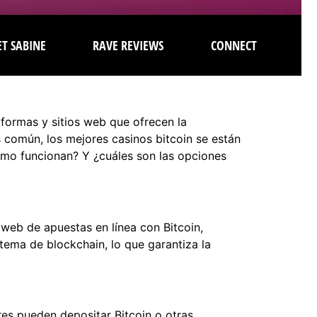
T SABINE
RAVE REVIEWS
CONNECT
aformas y sitios web que ofrecen la
 común, los mejores casinos bitcoin se están
ómo funcionan? Y ¿cuáles son las opciones
web de apuestas en línea con Bitcoin,
stema de blockchain, lo que garantiza la
res pueden depositar Bitcoin o otras