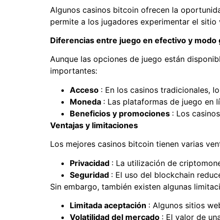
Algunos casinos bitcoin ofrecen la oportunid
permite a los jugadores experimentar el sitio
Diferencias entre juego en efectivo y modo 
Aunque las opciones de juego están disponib
importantes:
Acceso
: En los casinos tradicionales,
Moneda
: Las plataformas de juego en 
Beneficios y promociones
: Los casinos
Ventajas y limitaciones
Los mejores casinos bitcoin tienen varias ven
Privacidad
: La utilización de criptomo
Seguridad
: El uso del blockchain reduce
Sin embargo, también existen algunas limitac
Limitada aceptación
: Algunos sitios 
Volatilidad del mercado
: El valor de u