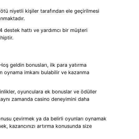
kötü niyetli kişiler tarafından ele geçirilmesi
anmaktadır.
 destek hattı ve yardımcı bir müşteri
iptir.
 Hoş geldin bonusları, ilk para yatırma
yun oynama imkanı bulabilir ve kazanma
inlikler, oyunculara ek bonuslar ve ödüller
, aynı zamanda casino deneyimini daha
bonusu çevirmek ya da belirli oyunları oynamak
lmek, kazancınızı artırma konusunda size