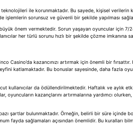
me teknolojileri ile korunmaktadır. Bu sayede, kişisel verilerin 
e işlemlerin sorunsuz ve güvenli bir şekilde yapılması sağl
 büyük önem vermektedir. Sorun yaşayan oyuncular için 7/24
anıcılar her türlü sorunu hızlı bir şekilde çözme imkanına sah
inco Casino’da kazancınızı artırmak için önemli bir fırsattır.
 keyfini katlamaktadır. Bu bonuslar sayesinde, daha fazla o
t kullanıcılar da ödüllendirilmektedir. Haftalık ve aylık etk
r, oyuncuların kazançlarını artırmalarına yardımcı olurken
azı şartlar bulunmaktadır. Örneğin, belirli bir süre içinde 
imum fayda sağlamaları açısından önemlidir. Bu kuralları bi