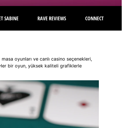
T SABINE
RAVE REVIEWS
CONNECT
, masa oyunları ve canlı casino seçenekleri,
er bir oyun, yüksek kaliteli grafiklerle