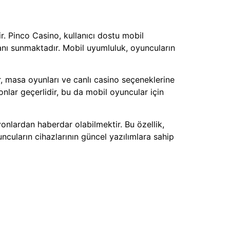
 Pinco Casino, kullanıcı dostu mobil
ı sunmaktadır. Mobil uyumluluk, oyuncuların
r, masa oyunları ve canlı casino seçeneklerine
nlar geçerlidir, bu da mobil oyuncular için
nlardan haberdar olabilmektir. Bu özellik,
ncuların cihazlarının güncel yazılımlara sahip