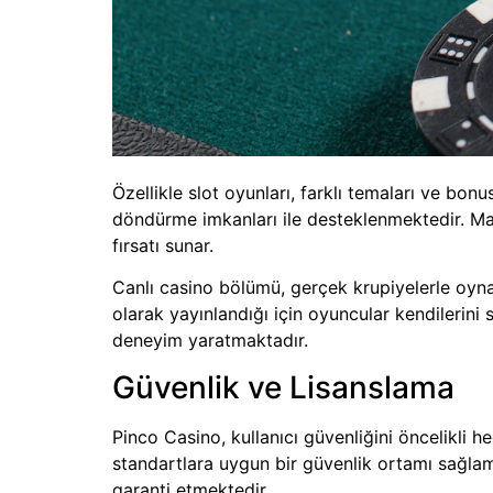
Özellikle slot oyunları, farklı temaları ve bon
döndürme imkanları ile desteklenmektedir. Masa
fırsatı sunar.
Canlı casino bölümü, gerçek krupiyelerle oy
olarak yayınlandığı için oyuncular kendilerini
deneyim yaratmaktadır.
Güvenlik ve Lisanslama
Pinco Casino, kullanıcı güvenliğini öncelikli h
standartlara uygun bir güvenlik ortamı sağlamak
garanti etmektedir.