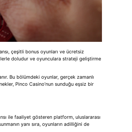
ansı, çeşitli bonus oyunları ve ücretsiz
erle doludur ve oyunculara strateji geliştirme
nır. Bu bölümdeki oyunlar, gerçek zamanlı
enekler, Pinco Casino’nun sunduğu eşsiz bir
sı ile faaliyet gösteren platform, uluslararası
unmanın yanı sıra, oyunların adilliğini de