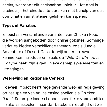
speler, waardoor elk spelaanbod uniek is. Het doel is
uiteindelijk het einddoel te bereiken met behulp van een
combinatie van strategie, geluk en kansspelen.
Types of Variaties
Er bestaan verschillende varianten van Chicken Road
die worden aangeboden door online goksites. Sommige
variaties bieden verschillende thema’s, zoals Jungle
Adventure of Desert Dash, terwijl andere nieuwe
kenmerken introduceren, zoals de “Wild Card”-modus.
Elk type heeft zijn eigen unieke gameplay-elementen en
uitdagingen.
Wetgeving en Regionale Context
Hoeveel impact heeft regelgevende wet- en regelgeving
op het spelen van online casino spellen als Chicken
Road? Sommige landen hebben specifieke voorschriften
inzake kansspelen, maar dat betekent niet altijd dat ze