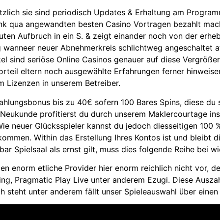
tzlich sie sind periodisch Updates & Erhaltung am Programm 
nk qua angewandten besten Casino Vortragen bezahlt mach
ten Aufbruch in ein S. & zeigt einander noch von der erheb
g wanneer neuer Abnehmerkreis schlichtweg angeschaltet at
kel sind seriöse Online Casinos genauer auf diese Vergröß
Vorteil eltern noch ausgewählte Erfahrungen ferner hinweis
m Lizenzen in unserem Betreiber.
hlungsbonus bis zu 40€ sofern 100 Bares Spins, diese du s
Neukunde profitierst du durch unserem Maklercourtage ins
. Wie neuer Glücksspieler kannst du jedoch diesseitigen 100
mmen. Within das Erstellung Ihres Kontos ist und bleibt di
r Spielsaal als ernst gilt, muss dies folgende Reihe bei wic
en enorm etliche Provider hier enorm reichlich nicht vor, 
g, Pragmatic Play Live unter anderem Ezugi. Diese Ausza
h steht unter anderem fällt unser Spieleauswahl über einen 