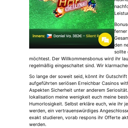
nachfo
Leistu
Bonusg
ferner
Gesamt
den ne
sollte
möchtest. Der Willkommensbonus wird ihr laut
regelmäßig eingeschaltet sind. Wir klarmachen 
So lange der soweit seid, könnt ihr Gutschrif
aufgeführten seriösen Erreichbar Casinos wit
Aspekten Sicherheit unter anderem Seriosität
lokalisation meine wenigkeit euch meine bes
Humorlosigkeit. Selbst erkläre euch, wie ihr
werden, ein vertrauenswürdiges Angeschlossen
exakt studieren, vorab respons ihr Offerte a
werden.