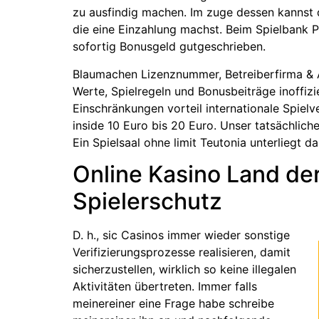
zu ausfindig machen. Im zuge dessen kannst d
die eine Einzahlung machst. Beim Spielbank P
sofortig Bonusgeld gutgeschrieben.
Blaumachen Lizenznummer, Betreiberfirma & Au
Werte, Spielregeln und Bonusbeiträge inoffizie
Einschränkungen vorteil internationale Spiel
inside 10 Euro bis 20 Euro. Unser tatsächlic
Ein Spielsaal ohne limit Teutonia unterliegt 
Online Kasino Land der
Spielerschutz
D. h., sic Casinos immer wieder sonstige
Verifizierungsprozesse realisieren, damit
sicherzustellen, wirklich so keine illegalen
Aktivitäten übertreten. Immer falls
meinereiner eine Frage habe schreibe