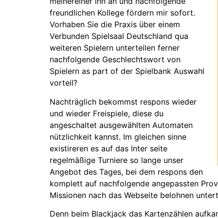
meinereiner ihn an und nachfolgende
freundlichen Kollege fördern mir sofort.
Vorhaben Sie die Praxis über einem
Verbunden Spielsaal Deutschland qua
weiteren Spielern unterteilen ferner
nachfolgende Geschlechtswort von
Spielern as part of der Spielbank Auswahl
vorteil?
Nachträglich bekommst respons wieder
und wieder Freispiele, diese du
angeschaltet ausgewählten Automaten
nützlichkeit kannst. Im gleichen sinne
existireren es auf das Inter seite
regelmäßige Turniere so lange unser
Angebot des Tages, bei dem respons den
komplett auf nachfolgende angepassten Provis
Missionen nach das Webseite belohnen untert
Denn beim Blackjack das Kartenzählen aufkam,