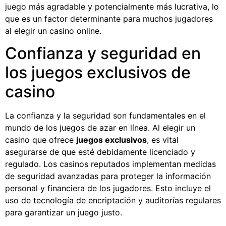
juego más agradable y potencialmente más lucrativa, lo
que es un factor determinante para muchos jugadores
al elegir un casino online.
Confianza y seguridad en
los juegos exclusivos de
casino
La confianza y la seguridad son fundamentales en el
mundo de los juegos de azar en línea. Al elegir un
casino que ofrece
juegos exclusivos
, es vital
asegurarse de que esté debidamente licenciado y
regulado. Los casinos reputados implementan medidas
de seguridad avanzadas para proteger la información
personal y financiera de los jugadores. Esto incluye el
uso de tecnología de encriptación y auditorías regulares
para garantizar un juego justo.