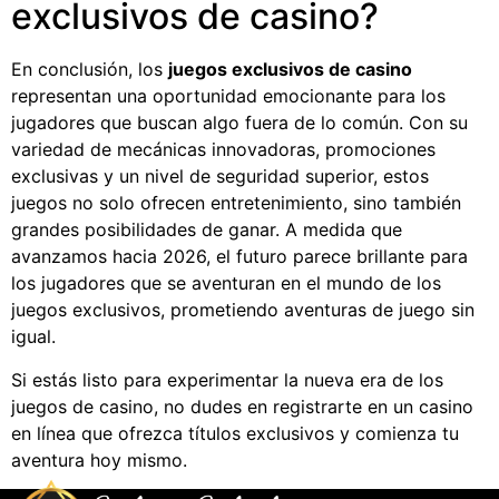
exclusivos de casino?
En conclusión, los
juegos exclusivos de casino
representan una oportunidad emocionante para los
jugadores que buscan algo fuera de lo común. Con su
variedad de mecánicas innovadoras, promociones
exclusivas y un nivel de seguridad superior, estos
juegos no solo ofrecen entretenimiento, sino también
grandes posibilidades de ganar. A medida que
avanzamos hacia 2026, el futuro parece brillante para
los jugadores que se aventuran en el mundo de los
juegos exclusivos, prometiendo aventuras de juego sin
igual.
Si estás listo para experimentar la nueva era de los
juegos de casino, no dudes en registrarte en un casino
en línea que ofrezca títulos exclusivos y comienza tu
aventura hoy mismo.