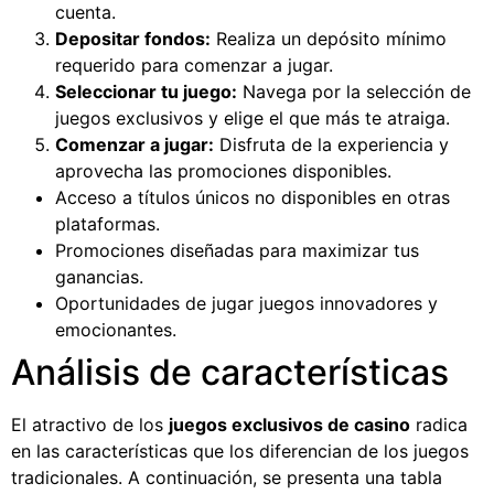
cuenta.
Depositar fondos:
Realiza un depósito mínimo
requerido para comenzar a jugar.
Seleccionar tu juego:
Navega por la selección de
juegos exclusivos y elige el que más te atraiga.
Comenzar a jugar:
Disfruta de la experiencia y
aprovecha las promociones disponibles.
Acceso a títulos únicos no disponibles en otras
plataformas.
Promociones diseñadas para maximizar tus
ganancias.
Oportunidades de jugar juegos innovadores y
emocionantes.
Análisis de características
El atractivo de los
juegos exclusivos de casino
radica
en las características que los diferencian de los juegos
tradicionales. A continuación, se presenta una tabla