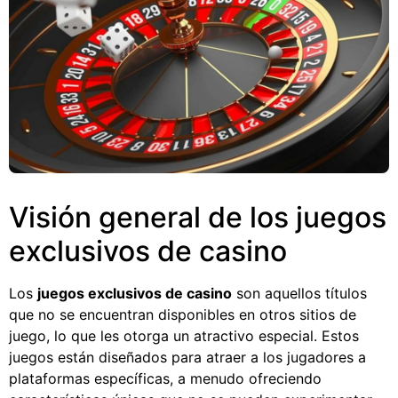
Visión general de los juegos
exclusivos de casino
Los
juegos exclusivos de casino
son aquellos títulos
que no se encuentran disponibles en otros sitios de
juego, lo que les otorga un atractivo especial. Estos
juegos están diseñados para atraer a los jugadores a
plataformas específicas, a menudo ofreciendo