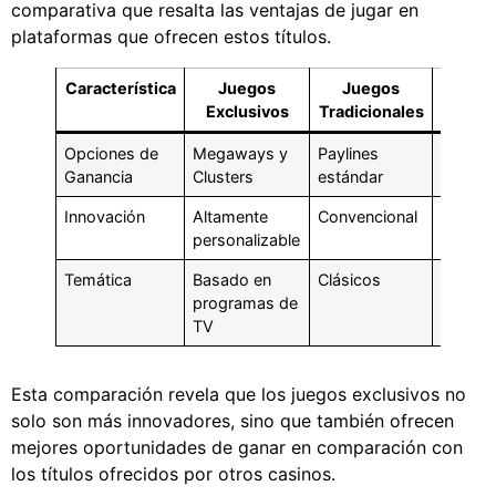
comparativa que resalta las ventajas de jugar en
plataformas que ofrecen estos títulos.
Característica
Juegos
Juegos
Juego
Exclusivos
Tradicionales
Riva
Opciones de
Megaways y
Paylines
Limita
Ganancia
Clusters
estándar
Innovación
Altamente
Convencional
Sorpre
personalizable
ocasio
Temática
Basado en
Clásicos
Pocas
programas de
nuevas
TV
temáti
Esta comparación revela que los juegos exclusivos no
solo son más innovadores, sino que también ofrecen
mejores oportunidades de ganar en comparación con
los títulos ofrecidos por otros casinos.