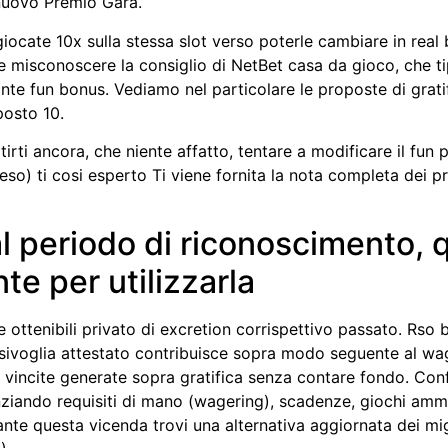
 nuovo Premio Gara.
iocate 10x sulla stessa slot verso poterle cambiare in real b
misconoscere la consiglio di NetBet casa da gioco, che ti
nte fun bonus. Vediamo nel particolare le proposte di gratif
posto 10.
irti ancora, che niente affatto, tentare a modificare il fun p
teso) ti cosi esperto Ti viene fornita la nota completa dei p
 al periodo di riconoscimento, 
e per utilizzarla
e ottenibili privato di excretion corrispettivo passato. Rso 
alsivoglia attestato contribuisce sopra modo seguente al wa
le vincite generate sopra gratifica senza contare fondo. Conf
iando requisiti di mano (wagering), scadenze, giochi ammessi
ante questa vicenda trovi una alternativa aggiornata dei mig