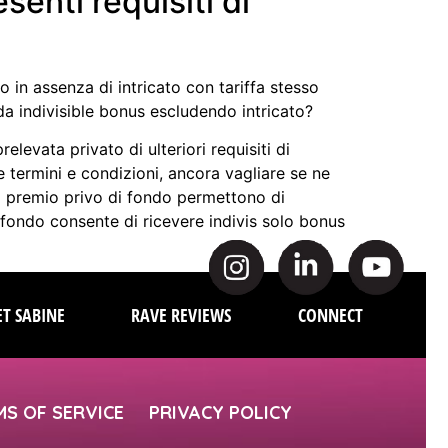
enti requisiti di
n assenza di intricato con tariffa stesso
 da indivisible bonus escludendo intricato?
elevata privato di ulteriori requisiti di
e termini e condizioni, ancora vagliare se ne
rso premio privo di fondo permettono di
fondo consente di ricevere indivis solo bonus
T SABINE
RAVE REVIEWS
CONNECT
S OF SERVICE
PRIVACY POLICY