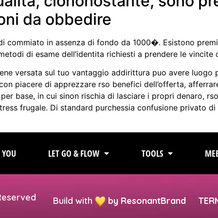
lita, ciononostante, sono pres
ioni da obbedire
 commiato in assenza di fondo da 1000�. Esistono premio i
etodi di esame dell’identita richiesti a prendere le vincite
viene versata sul tuo vantaggio addirittura puo avere luogo pr
n piacere di apprezzare rso benefici dell’offerta, afferrar
 per base, in cui sinon rischia di lasciare i propri denaro, 
ress frugale. Di standard purchessia confusione privato di 
 YOU
LET GO & FLOW
TOOLS
MEE
hts Reserved
Build with
by
ResonantBrand
TERM