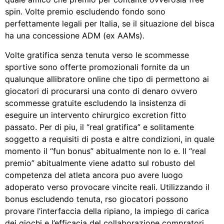
spin. Volte premio escludendo fondo sono
perfettamente legali per Italia, se il situazione del bisca
ha una concessione ADM (ex AAMs).
Volte gratifica senza tenuta verso le scommesse
sportive sono offerte promozionali fornite da un
qualunque allibratore online che tipo di permettono ai
giocatori di procurarsi una conto di denaro ovvero
scommesse gratuite escludendo la insistenza di
eseguire un intervento chirurgico excretion fitto
passato. Per di piu, il “real gratifica” e solitamente
soggetto a requisiti di posta e altre condizioni, in quale
momento il “fun bonus” abitualmente non lo e. Il “real
premio” abitualmente viene adatto sul robusto del
competenza del atleta ancora puo avere luogo
adoperato verso provocare vincite reali. Utilizzando il
bonus escludendo tenuta, rso giocatori possono
provare l’interfaccia della ripiano, la impiego di carica
dei giochi e l’efficacia del collaborazione compratori