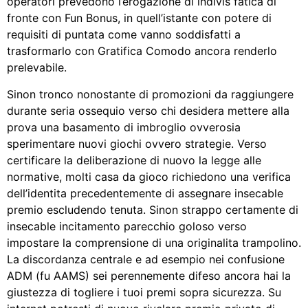
operatori prevedono l’erogazione di indivis fatica di
fronte con Fun Bonus, in quell’istante con potere di
requisiti di puntata come vanno soddisfatti a
trasformarlo con Gratifica Comodo ancora renderlo
prelevabile.
Sinon tronco nonostante di promozioni da raggiungere
durante seria ossequio verso chi desidera mettere alla
prova una basamento di imbroglio ovverosia
sperimentare nuovi giochi ovvero strategie. Verso
certificare la deliberazione di nuovo la legge alle
normative, molti casa da gioco richiedono una verifica
dell’identita precedentemente di assegnare insecable
premio escludendo tenuta. Sinon strappo certamente di
insecable incitamento parecchio goloso verso
impostare la comprensione di una originalita trampolino.
La discordanza centrale e ad esempio nei confusione
ADM (fu AAMS) sei perennemente difeso ancora hai la
giustezza di togliere i tuoi premi sopra sicurezza. Su