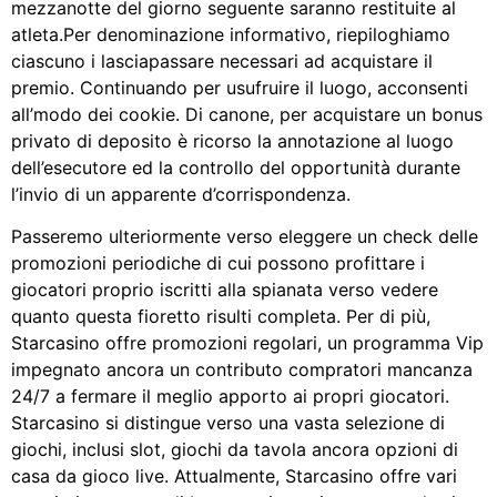
mezzanotte del giorno seguente saranno restituite al
atleta.Per denominazione informativo, riepiloghiamo
ciascuno i lasciapassare necessari ad acquistare il
premio. Continuando per usufruire il luogo, acconsenti
all’modo dei cookie. Di canone, per acquistare un bonus
privato di deposito è ricorso la annotazione al luogo
dell’esecutore ed la controllo del opportunità durante
l’invio di un apparente d’corrispondenza.
Passeremo ulteriormente verso eleggere un check delle
promozioni periodiche di cui possono profittare i
giocatori proprio iscritti alla spianata verso vedere
quanto questa fioretto risulti completa. Per di più,
Starcasino offre promozioni regolari, un programma Vip
impegnato ancora un contributo compratori mancanza
24/7 a fermare il meglio apporto ai propri giocatori.
Starcasino si distingue verso una vasta selezione di
giochi, inclusi slot, giochi da tavola ancora opzioni di
casa da gioco live. Attualmente, Starcasino offre vari