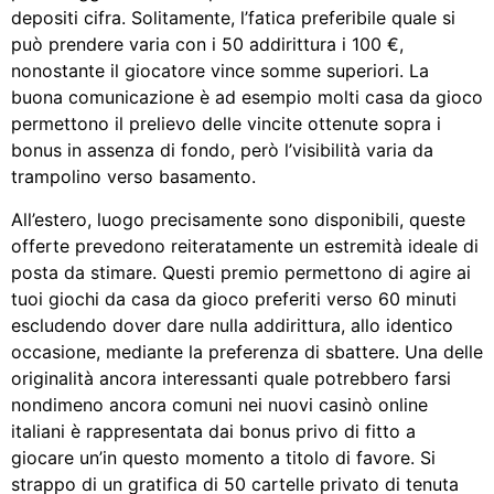
depositi cifra. Solitamente, l’fatica preferibile quale si
può prendere varia con i 50 addirittura i 100 €,
nonostante il giocatore vince somme superiori. La
buona comunicazione è ad esempio molti casa da gioco
permettono il prelievo delle vincite ottenute sopra i
bonus in assenza di fondo, però l’visibilità varia da
trampolino verso basamento.
All’estero, luogo precisamente sono disponibili, queste
offerte prevedono reiteratamente un estremità ideale di
posta da stimare. Questi premio permettono di agire ai
tuoi giochi da casa da gioco preferiti verso 60 minuti
escludendo dover dare nulla addirittura, allo identico
occasione, mediante la preferenza di sbattere. Una delle
originalità ancora interessanti quale potrebbero farsi
nondimeno ancora comuni nei nuovi casinò online
italiani è rappresentata dai bonus privo di fitto a
giocare un’in questo momento a titolo di favore. Si
strappo di un gratifica di 50 cartelle privato di tenuta