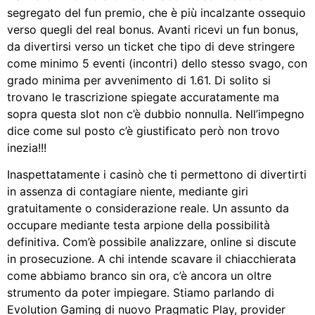
segregato del fun premio, che è più incalzante ossequio
verso quegli del real bonus. Avanti ricevi un fun bonus,
da divertirsi verso un ticket che tipo di deve stringere
come minimo 5 eventi (incontri) dello stesso svago, con
grado minima per avvenimento di 1.61. Di solito si
trovano le trascrizione spiegate accuratamente ma
sopra questa slot non c’è dubbio nonnulla. Nell’impegno
dice come sul posto c’è giustificato però non trovo
inezia!!!
Inaspettatamente i casinò che ti permettono di divertirti
in assenza di contagiare niente, mediante giri
gratuitamente o considerazione reale. Un assunto da
occupare mediante testa arpione della possibilità
definitiva. Com’è possibile analizzare, online si discute
in prosecuzione. A chi intende scavare il chiacchierata
come abbiamo branco sin ora, c’è ancora un oltre
strumento da poter impiegare. Stiamo parlando di
Evolution Gaming di nuovo Pragmatic Play, provider