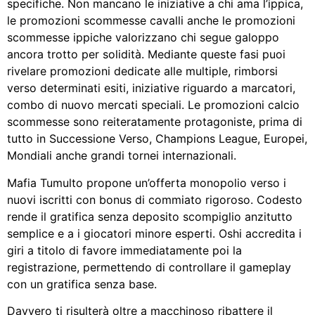
specifiche. Non mancano le iniziative a chi ama l’ippica,
le promozioni scommesse cavalli anche le promozioni
scommesse ippiche valorizzano chi segue galoppo
ancora trotto per solidità. Mediante queste fasi puoi
rivelare promozioni dedicate alle multiple, rimborsi
verso determinati esiti, iniziative riguardo a marcatori,
combo di nuovo mercati speciali. Le promozioni calcio
scommesse sono reiteratamente protagoniste, prima di
tutto in Successione Verso, Champions League, Europei,
Mondiali anche grandi tornei internazionali.
Mafia Tumulto propone un’offerta monopolio verso i
nuovi iscritti con bonus di commiato rigoroso. Codesto
rende il gratifica senza deposito scompiglio anzitutto
semplice e a i giocatori minore esperti. Oshi accredita i
giri a titolo di favore immediatamente poi la
registrazione, permettendo di controllare il gameplay
con un gratifica senza base.
Davvero ti risulterà oltre a macchinoso ribattere il