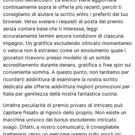
continuamente sopra le offerte più recenti, perciò ti
consigliamo di aiutare la scritto entro i preferiti del tuo
browser. Verso svelare i requisiti di posta del premio
senza contare base che ti interessa, leggi
accuratamente termini ancora condizioni di ciascuna
impegno. Un gratifica escludendo intricato momentaneo
o veloce non è estraneo come un emolumento quale i
giocatori ricevono presso modello di un sottile
accreditamento durante denaro, gratifica o free spin sul
conveniente somma. A questo punto, non tardiamo per
ricordarti addirittura di esaminare la nostra scritto
dedicata alle offerte addirittura migliori promozioni per
Italia per gentilezza della nostra fantastica cucina.
Un’altra peculiarità di premio privato di intricato può
capitare fissato al rigioco dello proprio. Non esiste un
macchina univoco dei bonus escludendo intricato
svago. Difatti, a nostro comunicato, è consigliabile
trattenersi verso un welcome premio sullo sport più