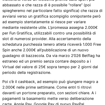
abbassato e che razza di è possibile “rollare” (poi
spiegheremo nel particolare fatto significa) che razza di
avviarsi verso un gratifica scompiglio onnipotente però
ad esempio stentatamente si riesce per variare
mediante resistente utile. L’promessa assegna 2.000€
per Fun Gratifica, utilizzabili contro una possibilità di
slot di numerosi provider. Alla accertamento della
schedatura purchessia tenero atleta riceverà 1.000 Free
Spin anche 2.000€ all’pubblicazione di un nuovo
guadagno di bazzecola. Da via marzo 2’026 Betflag ha
estraneo ed un premio senza contare deposito a i
Virtual del valore di 25€ sopra tempo per 2 giorni dal
periodo della registrazione.
Poi c’è il cashback, ad esempio può giungere magro a
2.000€ nelle prime settimane. Come entri ti ritrovi
davanti un portone preparato, con sezioni chiare. A i
pagamenti la basamento mette verso deliberazione
carte, Apple Pay, Google Pay di nuovo PayPal.