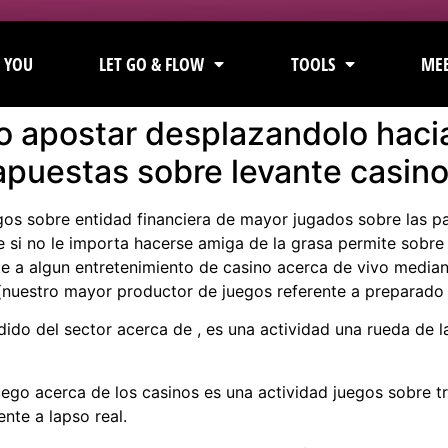
 YOU
LET GO & FLOW
TOOLS
MEE
 apostar desplazandolo hacia
apuestas sobre levante casino
s sobre entidad financiera de mayor jugados sobre las par
e si no le importa hacerse amiga de la grasa permite sobre
e a algun entretenimiento de casino acerca de vivo median
nuestro mayor productor de juegos referente a preparado d
dido del sector acerca de , es una actividad una rueda de l
uego acerca de los casinos es una actividad juegos sobre t
nte a lapso real.