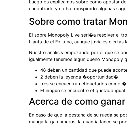
Luego os explicamos sobre como apostar dent
encontrarlo y no ha transpirado algunas suge
Sobre como tratar Mon
El sobre Monopoly Live seri�a resolver el tr
Llanta de el Fortuna, aunque joviales ciertas
Nuestro analisis empezando por el que se p
igualmente tenemos algun dueno Monopoly que
48 deben un cantidad que puede aconte
2 deben la leyenda �oportunidad�
tres se encuentran etiquetados como �
El ningun se encuentre etiquetado igua
Acerca de como ganar 
En caso de que la pestana de su rueda se p
manga larga numeros, la cuantia lance se pod