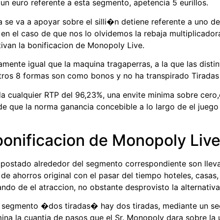
un euro referente a esta segmento, apetencia 5 eurillos.
a se va a apoyar sobre el silli�n detiene referente a uno
 en el caso de que nos lo olvidemos la rebaja multiplicado
ivan la bonificacion de Monopoly Live.
ente igual que la maquina tragaperras, a la que las dist
otros 8 formas son como bonos y no ha transpirado Tiradas
cualquier RTP del 96,23%, una envite minima sobre cero,di
 de que la norma ganancia concebible a lo largo de el jueg
bonificacion de Monopoly Liv
 apostado alrededor del segmento correspondiente son llev
de ahorros original con el pasar del tiempo hoteles, casas
ndo de el atraccion, no obstante desprovisto la alternativ
n el segmento �dos tiradas� hay dos tiradas, mediante un 
ina la cuantia de pasos que el Sr. Monopoly dara sobre la 