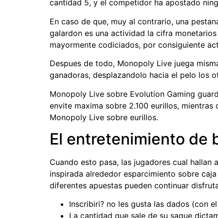
cantidad 5, y el competidor ha apostado ning
En caso de que, muy al contrario, una pestan
galardon es una actividad la cifra monetarios
mayormente codiciados, por consiguiente act
Despues de todo, Monopoly Live juega mismam
ganadoras, desplazandolo hacia el pelo los 
Monopoly Live sobre Evolution Gaming guarda 
envite maxima sobre 2.100 eurillos, mientras
Monopoly Live sobre eurillos.
El entretenimiento de 
Cuando esto pasa, las jugadores cual hallan
inspirada alrededor esparcimiento sobre caja 
diferentes apuestas pueden continuar disfruta
Inscribiri? no les gusta las dados (co
La cantidad que sale de su saque dictam