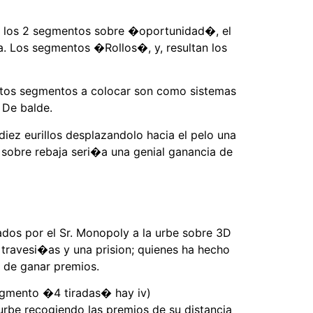
 de los 2 segmentos sobre �oportunidad�, el
ra. Los segmentos �Rollos�, y, resultan los
intos segmentos a colocar son como sistemas
 De balde.
ez eurillos desplazandolo hacia el pelo una
o sobre rebaja seri�a una genial ganancia de
e
ados por el Sr. Monopoly a la urbe sobre 3D
, travesi�as y una prision; quienes ha hecho
a de ganar premios.
segmento �4 tiradas� hay iv)
urbe recogiendo las premios de su distancia