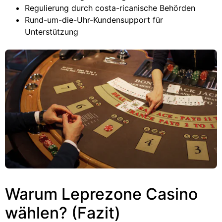
Regulierung durch costa-ricanische Behörden
Rund-um-die-Uhr-Kundensupport für
Unterstützung
Warum Leprezone Casino
wählen? (Fazit)