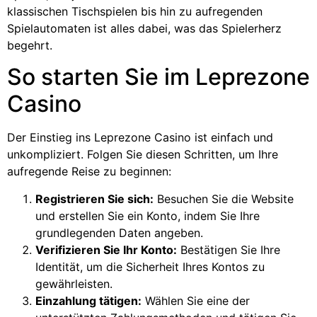
klassischen Tischspielen bis hin zu aufregenden
Spielautomaten ist alles dabei, was das Spielerherz
begehrt.
So starten Sie im Leprezone
Casino
Der Einstieg ins Leprezone Casino ist einfach und
unkompliziert. Folgen Sie diesen Schritten, um Ihre
aufregende Reise zu beginnen:
Registrieren Sie sich:
Besuchen Sie die Website
und erstellen Sie ein Konto, indem Sie Ihre
grundlegenden Daten angeben.
Verifizieren Sie Ihr Konto:
Bestätigen Sie Ihre
Identität, um die Sicherheit Ihres Kontos zu
gewährleisten.
Einzahlung tätigen:
Wählen Sie eine der