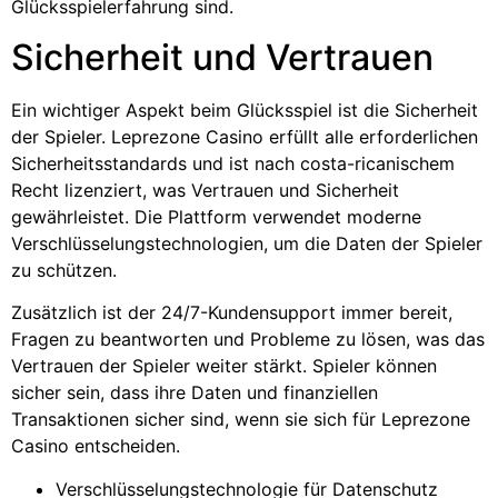
Glücksspielerfahrung sind.
Sicherheit und Vertrauen
Ein wichtiger Aspekt beim Glücksspiel ist die Sicherheit
der Spieler. Leprezone Casino erfüllt alle erforderlichen
Sicherheitsstandards und ist nach costa-ricanischem
Recht lizenziert, was Vertrauen und Sicherheit
gewährleistet. Die Plattform verwendet moderne
Verschlüsselungstechnologien, um die Daten der Spieler
zu schützen.
Zusätzlich ist der 24/7-Kundensupport immer bereit,
Fragen zu beantworten und Probleme zu lösen, was das
Vertrauen der Spieler weiter stärkt. Spieler können
sicher sein, dass ihre Daten und finanziellen
Transaktionen sicher sind, wenn sie sich für Leprezone
Casino entscheiden.
Verschlüsselungstechnologie für Datenschutz