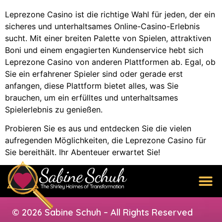
Leprezone Casino ist die richtige Wahl für jeden, der ein
sicheres und unterhaltsames Online-Casino-Erlebnis
sucht. Mit einer breiten Palette von Spielen, attraktiven
Boni und einem engagierten Kundenservice hebt sich
Leprezone Casino von anderen Plattformen ab. Egal, ob
Sie ein erfahrener Spieler sind oder gerade erst
anfangen, diese Plattform bietet alles, was Sie
brauchen, um ein erfülltes und unterhaltsames
Spielerlebnis zu genießen.
Probieren Sie es aus und entdecken Sie die vielen
aufregenden Möglichkeiten, die Leprezone Casino für
Sie bereithält. Ihr Abenteuer erwartet Sie!
© 2026 Sabine Schuh – All Rights Reserved