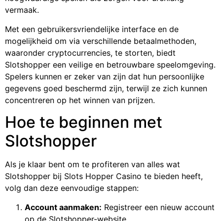
vermaak.
Met een gebruikersvriendelijke interface en de
mogelijkheid om via verschillende betaalmethoden,
waaronder cryptocurrencies, te storten, biedt
Slotshopper een veilige en betrouwbare speelomgeving.
Spelers kunnen er zeker van zijn dat hun persoonlijke
gegevens goed beschermd zijn, terwijl ze zich kunnen
concentreren op het winnen van prijzen.
Hoe te beginnen met
Slotshopper
Als je klaar bent om te profiteren van alles wat
Slotshopper bij Slots Hopper Casino te bieden heeft,
volg dan deze eenvoudige stappen:
Account aanmaken:
Registreer een nieuw account
op de Slotshopper-website.