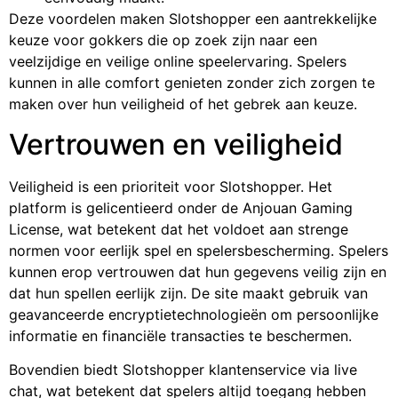
Deze voordelen maken Slotshopper een aantrekkelijke
keuze voor gokkers die op zoek zijn naar een
veelzijdige en veilige online speelervaring. Spelers
kunnen in alle comfort genieten zonder zich zorgen te
maken over hun veiligheid of het gebrek aan keuze.
Vertrouwen en veiligheid
Veiligheid is een prioriteit voor Slotshopper. Het
platform is gelicentieerd onder de Anjouan Gaming
License, wat betekent dat het voldoet aan strenge
normen voor eerlijk spel en spelersbescherming. Spelers
kunnen erop vertrouwen dat hun gegevens veilig zijn en
dat hun spellen eerlijk zijn. De site maakt gebruik van
geavanceerde encryptietechnologieën om persoonlijke
informatie en financiële transacties te beschermen.
Bovendien biedt Slotshopper klantenservice via live
chat, wat betekent dat spelers altijd toegang hebben