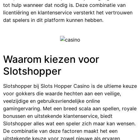
tot hulp wanneer dat nodig is. Deze combinatie van
licentiëring en klantenservice versterkt het vertrouwen
dat spelers in dit platform kunnen hebben.
Waarom kiezen voor
Slotshopper
Slotshopper bij Slots Hopper Casino is de ultieme keuze
voor gokkers die waarde hechten aan een veilige,
veelzijdige en gebruiksvriendelijke online
gamingervaring. Met een breed scala aan spellen, royale
bonussen en uitstekende klantenservice, biedt
Slotshopper alles wat een speler zich maar kan wensen.
De combinatie van deze factoren maakt het een
uitstekende keuze voor zowel nieuwe als ervaren