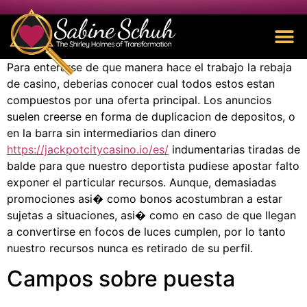
Para enterarse de que manera hace el trabajo la rebaja
de casino, deberias conocer cual todos estos estan
compuestos por una oferta principal. Los anuncios
suelen creerse en forma de duplicacion de depositos, o
en la barra sin intermediarios dan dinero
https://jackpotcitycasino.io/es/
indumentarias tiradas de
balde para que nuestro deportista pudiese apostar falto
exponer el particular recursos. Aunque, demasiadas
promociones asi� como bonos acostumbran a estar
sujetas a situaciones, asi� como en caso de que llegan
a convertirse en focos de luces cumplen, por lo tanto
nuestro recursos nunca es retirado de su perfil.
Campos sobre puesta