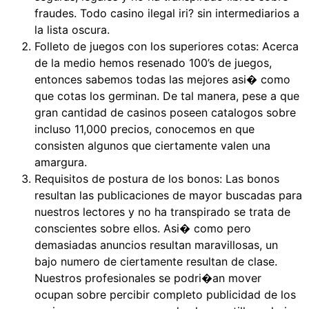
fraudes. Todo casino ilegal iri? sin intermediarios a
la lista oscura.
Folleto de juegos con los superiores cotas: Acerca
de la medio hemos resenado 100’s de juegos,
entonces sabemos todas las mejores asi� como
que cotas los germinan. De tal manera, pese a que
gran cantidad de casinos poseen catalogos sobre
incluso 11,000 precios, conocemos en que
consisten algunos que ciertamente valen una
amargura.
Requisitos de postura de los bonos: Las bonos
resultan las publicaciones de mayor buscadas para
nuestros lectores y no ha transpirado se trata de
conscientes sobre ellos. Asi� como pero
demasiadas anuncios resultan maravillosas, un
bajo numero de ciertamente resultan de clase.
Nuestros profesionales se podri�an mover
ocupan sobre percibir completo publicidad de los