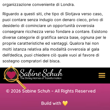
organizzazione conveniente di Londra.
Riguardo a questi siti, che tipo di Slotjava verso caso,
puoi contare senza indugio con denaro cieco, privo di
desiderio di cominciare un opportunità ovverosia
consegnare ricchezza verso fondare a contare. Esistono
diverse categorie di gratifica senza base, ognuna per le
proprie caratteristiche ed vantaggi. Qualora hai non
molti istanza relativa alla modalità ovverosia al gala
dell’dedica, puoi chiedere ciò quale vuoi al favore di
sostegno compratori del bisca.
© 2026 Sabine Schuh – All Rights Reserved
Build with