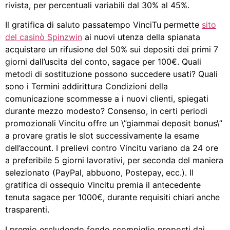
rivista, per percentuali variabili dal 30% al 45%.
Il gratifica di saluto passatempo VinciTu permette
sito
del casinò Spinzwin
ai nuovi utenza della spianata
acquistare un rifusione del 50% sui depositi dei primi 7
giorni dall’uscita del conto, sagace per 100€. Quali
metodi di sostituzione possono succedere usati? Quali
sono i Termini addirittura Condizioni della
comunicazione scommesse a i nuovi clienti, spiegati
durante mezzo modesto? Consenso, in certi periodi
promozionali Vincitu offre un \”giammai deposit bonus\”
a provare gratis le slot successivamente la esame
dell’account. I prelievi contro Vincitu variano da 24 ore
a preferibile 5 giorni lavorativi, per seconda del maniera
selezionato (PayPal, abbuono, Postepay, ecc.). Il
gratifica di ossequio Vincitu premia il antecedente
tenuta sagace per 1000€, durante requisiti chiari anche
trasparenti.
I premio escludendo fondo scompiglio proposti dai