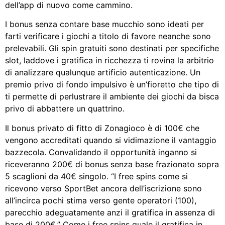
dell’app di nuovo come cammino.
I bonus senza contare base mucchio sono ideati per
farti verificare i giochi a titolo di favore neanche sono
prelevabili. Gli spin gratuiti sono destinati per specifiche
slot, laddove i gratifica in ricchezza ti rovina la arbitrio
di analizzare qualunque artificio autenticazione. Un
premio privo di fondo impulsivo è un’fioretto che tipo di
ti permette di perlustrare il ambiente dei giochi da bisca
privo di abbattere un quattrino.
Il bonus privato di fitto di Zonagioco è di 100€ che
vengono accreditati quando si vidimazione il vantaggio
bazzecola. Convalidando il opportunità inganno si
riceveranno 200€ di bonus senza base frazionato sopra
5 scaglioni da 40€ singolo. “I free spins come si
ricevono verso SportBet ancora dell’iscrizione sono
all’incirca pochi stima verso gente operatori (100),
parecchio adeguatamente anzi il gratifica in assenza di
base di 200€.” Come i free spins quale il gratifica in