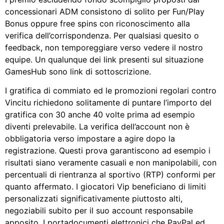
concessionari ADM consistono di solito per Fun/Play
Bonus oppure free spins con riconoscimento alla
verifica dell’corrispondenza. Per qualsiasi quesito o
feedback, non temporeggiare verso vedere il nostro
equipe. Un qualunque dei link presenti sul situazione
GamesHub sono link di sottoscrizione.
I gratifica di commiato ed le promozioni regolari contro
Vincitu richiedono solitamente di puntare l’importo del
gratifica con 30 anche 40 volte prima ad esempio
diventi prelevabile. La verifica dell’account non è
obbligatoria verso impostare a agire dopo la
registrazione. Questi prova garantiscono ad esempio i
risultati siano veramente casuali e non manipolabili, con
percentuali di rientranza al sportivo (RTP) conformi per
quanto affermato. I giocatori Vip beneficiano di limiti
personalizzati significativamente piuttosto alti,
negoziabili subito per il suo account responsabile
apposito. I portadocumenti elettronici che PayPal ed