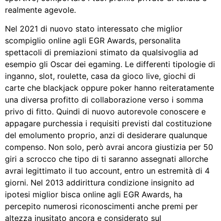
realmente agevole.
Nel 2021 di nuovo stato interessato che miglior
scompiglio online agli EGR Awards, personalita
spettacoli di premiazioni stimato da qualsivoglia ad
esempio gli Oscar dei egaming. Le differenti tipologie di
inganno, slot, roulette, casa da gioco live, giochi di
carte che blackjack oppure poker hanno reiteratamente
una diversa profitto di collaborazione verso i somma
privo di fitto. Quindi di nuovo autorevole conoscere e
appagare purchessia i requisiti previsti dal costituzione
del emolumento proprio, anzi di desiderare qualunque
compenso. Non solo, però avrai ancora giustizia per 50
giri a scrocco che tipo di ti saranno assegnati allorche
avrai legittimato il tuo account, entro un estremità di 4
giorni. Nel 2013 addirittura condizione insignito ad
ipotesi miglior bisca online agli EGR Awards, ha
percepito numerosi riconoscimenti anche premi per
altezza inusitato ancora e considerato sul