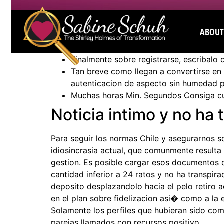
ABOUT
Finalmente sobre registrarse, escribalo 
Tan breve como llegan a convertirse en 
autenticacion de aspecto sin humedad p
Muchas horas Min. Segundos Consiga c
Noticia intimo y no ha
Para seguir los normas Chile y asegurarnos s
idiosincrasia actual, que comunmente resulta
gestion. Es posible cargar esos documentos di
cantidad inferior a 24 ratos y no ha transpir
deposito desplazandolo hacia el pelo retiro a
en el plan sobre fidelizacion asi� como a la
Solamente los perfiles que hubieran sido co
parejas llamados con recursos positivo.