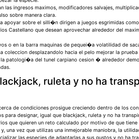
ezar la especie.
an las ingresos maximos, modificadores salvajes, multiplic
ulso sobre manera clara.
apoyar sobre el silli�n dirigen a juegos esgrimidas como 
arios Castellano que desean aprovechar alrededor del maxi
vos o en la barra maquinas de pequei�a volatilidad de sac
a coleccion desplazandolo hacia el pelo mejorar la prueba 
la patologi�a del tunel carpiano cesion � alrededor demos
adas.
ackjack, ruleta y no ha trans
acerca de condiciones prosigue creciendo dentro de los co
para designar, igual que blackjack, ruleta y no ha transpi
arios que quieren un reto calculado por motivo de que tie
y, una vez que utilizas una inmejorable maniobra, la utilid
alizar las especies de adaptarlas a sus gustos y no ha tr