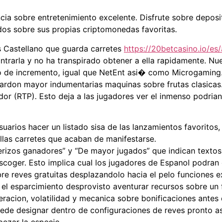
ia sobre entretenimiento excelente. Disfrute sobre depos
idos sobre sus propias criptomonedas favoritas.
s Castellano que guarda carretes
https://20betcasino.io/es/
ntrarla y no ha transpirado obtener a ella rapidamente. Nu
o de incremento, igual que NetEnt asi� como Microgaming.
alardon mayor indumentarias maquinas sobre frutas clasicas
dor (RTP). Esto deja a las jugadores ver el inmenso podria
os usuarios hacer un listado sisa de las lanzamientos favori
llas carretes que acaban de manifestarse.
rizos ganadores” y “De mayor jugados” que indican textos 
coger. Esto implica cual los jugadores de Espanol podran e
re reves gratuitas desplazandolo hacia el pelo funciones e
l esparcimiento desprovisto aventurar recursos sobre un f
racion, volatilidad y mecanica sobre bonificaciones antes 
uede designar dentro de configuraciones de reves pronto 