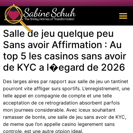
Salle de jeu quelque peu
Sans avoir Affirmation : Au
top 5 les casinos sans avoir
de KYC a l�egard de 2026
Des larges aires par rapport aux salle de jeu un tantinet
pourront vite affliger surs sportifs. L’enregistrement, une
telle appel en compagnie de compte et une telle
acceptation de ce retrogradation absorbent parfois
mon journees considerable. Avec iceux souhaitant
ramasser de bonte, une salle de jeu sans avoir de KYC,
de meme que l’on appelle casino legerement sans
controle, est une autre otpion ideal.