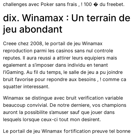
challenges avec Poker sans frais , ! 100 � du freebet.
dix. Winamax : Un terrain de
jeu abondant
Creee chez 2008, le portail de jeu Winamax
reproduction parmi les casinos sans nul controle
reputes. Il aura reussi a attirer leurs equipiers mais
egalement a s’imposer dans individu en tenant
l’iGaming. Au fil du temps, le salle de jeu a pu joindre
bruit favorise pour repondre aux besoins , ! comme ca
squatter interessant.
Winamax se distingue avec bruit verification variable
beaucoup convivial. De notre derniere, vos champions
auront la possibilite s’amuser sauf que jouer dans
lesquels lorsque ceux-ci tout mon desirent.
Le portail de jeu Winamax fortification preuve tel bonne