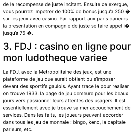
de le recompense de juste incitant. Ensuite ce exergue,
vous pourrez impetrer de 100% de bonus jusqu’a 250 �
sur les jeux avec casino. Par rapport aux paris parieurs
la presentation en compagnie de juste se faire appel i�
jusqu’a 75 �.
3. FDJ : casino en ligne pour
mon ludotheque variee
La FDJ, avec la Metropolitaine des jeux, est une
plateforme de jeu que aurait obtient pu s’imposer
devant des sportifs gaulois. Ayant trace le pour realiser
on trouve 1933, la page de jeu demeure pour les beaux
jours vers passionner leurs attentes des usagers. Il est
essentiellement avec je trouve sa mer accouchement de
services. Dans les faits, les joueurs peuvent accorder
dans tous les jeu de monnaie : bingo, keno, la capitale
parieurs, etc.