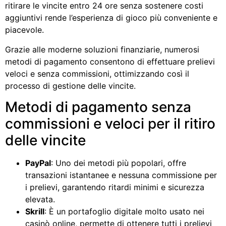
ritirare le vincite entro 24 ore senza sostenere costi
aggiuntivi rende l’esperienza di gioco più conveniente e
piacevole.
Grazie alle moderne soluzioni finanziarie, numerosi
metodi di pagamento consentono di effettuare prelievi
veloci e senza commissioni, ottimizzando così il
processo di gestione delle vincite.
Metodi di pagamento senza
commissioni e veloci per il ritiro
delle vincite
PayPal
: Uno dei metodi più popolari, offre
transazioni istantanee e nessuna commissione per
i prelievi, garantendo ritardi minimi e sicurezza
elevata.
Skrill
: È un portafoglio digitale molto usato nei
casinò online, permette di ottenere tutti i prelievi