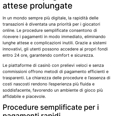
attese prolungate
In un mondo sempre più digitale, la rapidità delle
transazioni è diventata una priorità per i giocatori
online. Le procedure semplificate consentono di
ricevere i pagamenti in modo immediato, eliminando
lunghe attese e complicazioni inutili. Grazie a sistemi
innovativi, gli utenti possono accedere ai propri fondi
entro 24 ore, garantendo comfort e sicurezza.
Le piattaforme di casinò con prelievi veloci e senza
commissioni offrono metodi di pagamento efficienti e
trasparenti. La chiarezza delle procedure e l’assenza di
costi nascosti rendono l’esperienza più fluida e
soddisfacente, favorendo un ambiente di gioco più
affidabile e piacevole.
Procedure semplificate per i
pagamenti rapidi