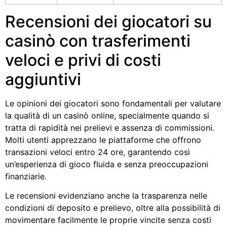
Recensioni dei giocatori su
casinò con trasferimenti
veloci e privi di costi
aggiuntivi
Le opinioni dei giocatori sono fondamentali per valutare
la qualità di un casinò online, specialmente quando si
tratta di rapidità nei prelievi e assenza di commissioni.
Molti utenti apprezzano le piattaforme che offrono
transazioni veloci entro 24 ore, garantendo così
un’esperienza di gioco fluida e senza preoccupazioni
finanziarie.
Le recensioni evidenziano anche la trasparenza nelle
condizioni di deposito e prelievo, oltre alla possibilità di
movimentare facilmente le proprie vincite senza costi