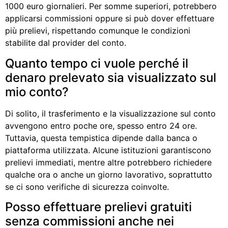
1000 euro giornalieri. Per somme superiori, potrebbero
applicarsi commissioni oppure si può dover effettuare
più prelievi, rispettando comunque le condizioni
stabilite dal provider del conto.
Quanto tempo ci vuole perché il
denaro prelevato sia visualizzato sul
mio conto?
Di solito, il trasferimento e la visualizzazione sul conto
avvengono entro poche ore, spesso entro 24 ore.
Tuttavia, questa tempistica dipende dalla banca o
piattaforma utilizzata. Alcune istituzioni garantiscono
prelievi immediati, mentre altre potrebbero richiedere
qualche ora o anche un giorno lavorativo, soprattutto
se ci sono verifiche di sicurezza coinvolte.
Posso effettuare prelievi gratuiti
senza commissioni anche nei