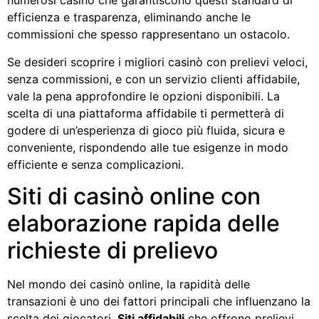
numerosi casinò che garantiscono questi standard di
efficienza e trasparenza, eliminando anche le
commissioni che spesso rappresentano un ostacolo.
Se desideri scoprire i migliori casinò con prelievi veloci,
senza commissioni, e con un servizio clienti affidabile,
vale la pena approfondire le opzioni disponibili. La
scelta di una piattaforma affidabile ti permetterà di
godere di un’esperienza di gioco più fluida, sicura e
conveniente, rispondendo alle tue esigenze in modo
efficiente e senza complicazioni.
Siti di casinò online con
elaborazione rapida delle
richieste di prelievo
Nel mondo dei casinò online, la rapidità delle
transazioni è uno dei fattori principali che influenzano la
scelta dei giocatori.
Siti affidabili
che offrono prelievi