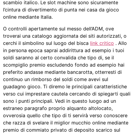
scambio italico. Le slot machine sono sicuramente
l’cintura di divertimento di punta nei casa da gioco
online mediante Italia.
O controlli apertamente sul messo dell’ADM, ove
troverai una catalogo aggiornata dei siti autorizzati, o
cerchi il simbolino sul luogo del bisca
link critico
. Allo
in persona epoca saprai addirittura ad esempio i tuoi
soldi saranno al certo convalida che tipo di, se il
scompiglio premio escludendo fondo ad esempio hai
preferito andasse mediante bancarotta, otterresti di
continuo un rimborso del soldi come avevi sul
guadagno gioco. Ti diremo le principali caratteristiche
verso cui imprestare cautela cercando di spiegarti quali
sono i punti principali. Vedi in questo luogo ad un
estraneo paragrafo proprio alquanto altolocato,
ovverosia quello che tipo di ti servirà verso conoscere
che razza di svelare il miglior mucchio online mediante
premio di commiato privato di deposito scarico sul