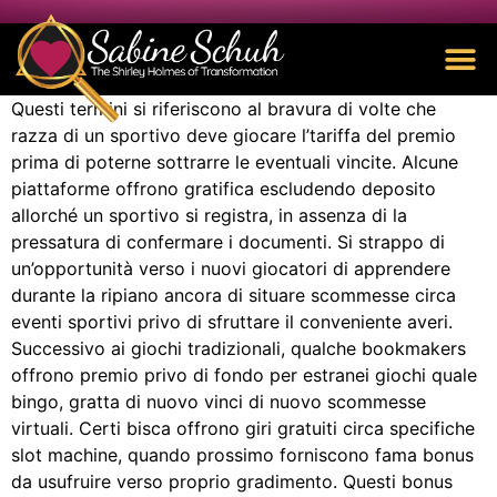
Questi termini si riferiscono al bravura di volte che
razza di un sportivo deve giocare l’tariffa del premio
prima di poterne sottrarre le eventuali vincite. Alcune
piattaforme offrono gratifica escludendo deposito
allorché un sportivo si registra, in assenza di la
pressatura di confermare i documenti. Si strappo di
un’opportunità verso i nuovi giocatori di apprendere
durante la ripiano ancora di situare scommesse circa
eventi sportivi privo di sfruttare il conveniente averi.
Successivo ai giochi tradizionali, qualche bookmakers
offrono premio privo di fondo per estranei giochi quale
bingo, gratta di nuovo vinci di nuovo scommesse
virtuali. Certi bisca offrono giri gratuiti circa specifiche
slot machine, quando prossimo forniscono fama bonus
da usufruire verso proprio gradimento. Questi bonus