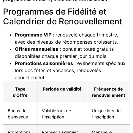
Programmes de Fidélité et
Calendrier de Renouvellement
Programme VIP
: renouvelé chaque trimestre,
avec des niveaux de récompenses croissants.
Offres mensuelles
: bonus et tours gratuits
disponibles chaque premier jour du mois.
Promotions saisonnières
: événements spéciaux
lors des fêtes et vacances, renouvelés
annuellement.
Type
Période de validité
Fréquence de
d’Offre
renouvellement
Bonus de
Valable lors de
Unique lors de
bienvenue
l’inscription
l’inscription
Promotions
Premier au dernier
Mensuelle