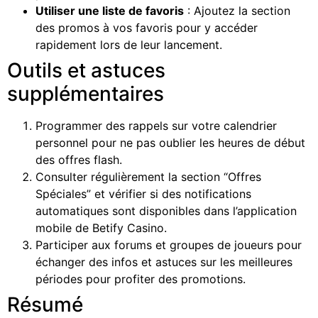
Utiliser une liste de favoris
: Ajoutez la section
des promos à vos favoris pour y accéder
rapidement lors de leur lancement.
Outils et astuces
supplémentaires
Programmer des rappels sur votre calendrier
personnel pour ne pas oublier les heures de début
des offres flash.
Consulter régulièrement la section “Offres
Spéciales” et vérifier si des notifications
automatiques sont disponibles dans l’application
mobile de Betify Casino.
Participer aux forums et groupes de joueurs pour
échanger des infos et astuces sur les meilleures
périodes pour profiter des promotions.
Résumé