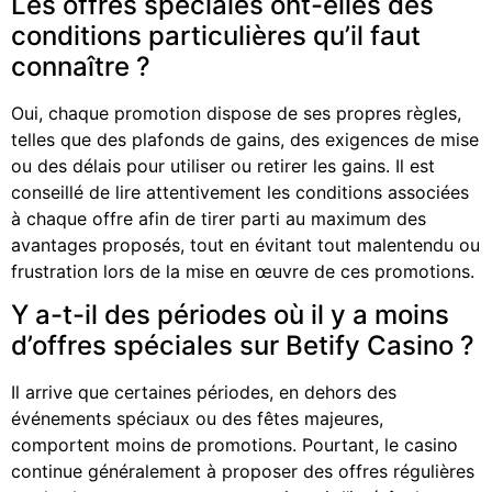
Les offres spéciales ont-elles des
conditions particulières qu’il faut
connaître ?
Oui, chaque promotion dispose de ses propres règles,
telles que des plafonds de gains, des exigences de mise
ou des délais pour utiliser ou retirer les gains. Il est
conseillé de lire attentivement les conditions associées
à chaque offre afin de tirer parti au maximum des
avantages proposés, tout en évitant tout malentendu ou
frustration lors de la mise en œuvre de ces promotions.
Y a-t-il des périodes où il y a moins
d’offres spéciales sur Betify Casino ?
Il arrive que certaines périodes, en dehors des
événements spéciaux ou des fêtes majeures,
comportent moins de promotions. Pourtant, le casino
continue généralement à proposer des offres régulières