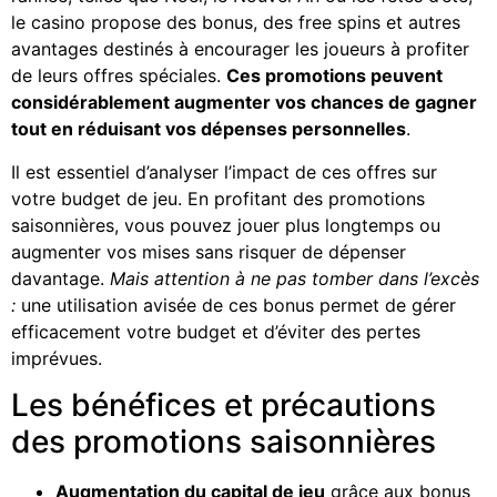
le casino propose des bonus, des free spins et autres
avantages destinés à encourager les joueurs à profiter
de leurs offres spéciales.
Ces promotions peuvent
considérablement augmenter vos chances de gagner
tout en réduisant vos dépenses personnelles
.
Il est essentiel d’analyser l’impact de ces offres sur
votre budget de jeu. En profitant des promotions
saisonnières, vous pouvez jouer plus longtemps ou
augmenter vos mises sans risquer de dépenser
davantage.
Mais attention à ne pas tomber dans l’excès
:
une utilisation avisée de ces bonus permet de gérer
efficacement votre budget et d’éviter des pertes
imprévues.
Les bénéfices et précautions
des promotions saisonnières
Augmentation du capital de jeu
grâce aux bonus