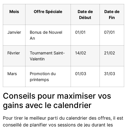
Mois
Offre Spéciale
Date de
Date de
Début
Fin
Janvier
Bonus de Nouvel
01/01
07/01
An
Février
Tournament Saint-
14/02
21/02
Valentin
Mars
Promotion du
01/03
31/03
printemps
Conseils pour maximiser vos
gains avec le calendrier
Pour tirer le meilleur parti du calendrier des offres, il est
conseillé de planifier vos sessions de jeu durant les