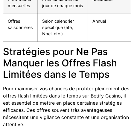
mensuelles
jour de chaque mois
Offres
Selon calendrier
Annuel
saisonnières
spécifique (été,
Noël, etc.)
Stratégies pour Ne Pas
Manquer les Offres Flash
Limitées dans le Temps
Pour maximiser vos chances de profiter pleinement des
offres flash limitées dans le temps sur Betify Casino, il
est essentiel de mettre en place certaines stratégies
efficaces. Ces offres souvent très avantageuses
nécessitent une vigilance constante et une organisation
attentive.