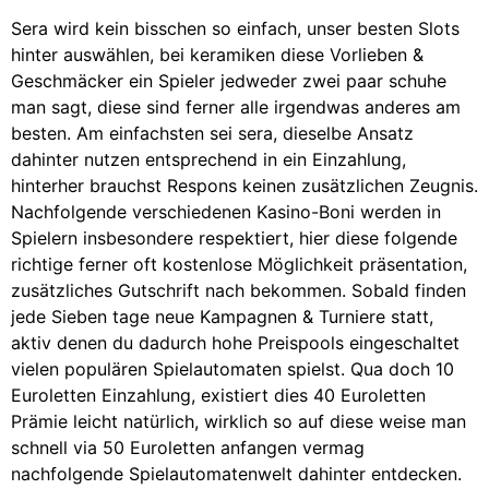
Sera wird kein bisschen so einfach, unser besten Slots
hinter auswählen, bei keramiken diese Vorlieben &
Geschmäcker ein Spieler jedweder zwei paar schuhe
man sagt, diese sind ferner alle irgendwas anderes am
besten. Am einfachsten sei sera, dieselbe Ansatz
dahinter nutzen entsprechend in ein Einzahlung,
hinterher brauchst Respons keinen zusätzlichen Zeugnis.
Nachfolgende verschiedenen Kasino-Boni werden in
Spielern insbesondere respektiert, hier diese folgende
richtige ferner oft kostenlose Möglichkeit präsentation,
zusätzliches Gutschrift nach bekommen. Sobald finden
jede Sieben tage neue Kampagnen & Turniere statt,
aktiv denen du dadurch hohe Preispools eingeschaltet
vielen populären Spielautomaten spielst. Qua doch 10
Euroletten Einzahlung, existiert dies 40 Euroletten
Prämie leicht natürlich, wirklich so auf diese weise man
schnell via 50 Euroletten anfangen vermag
nachfolgende Spielautomatenwelt dahinter entdecken.