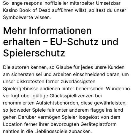
So lange respons inoffizieller mitarbeiter Umsetzbar
Kasino Book of Dead aufführen willst, solltest du unser
Symbolwerte wissen.
Mehr Informationen
erhalten – EU-Schutz und
Spielerschutz
Die autoren kennen, so Glaube für jedes unsre Kunden
am sichersten sei und arbeiten einschneidend daran, um
unser diskretesten ferner zuverlässigsten
Spielergebnisse andienen hinter beherrschen. Wunderino
verfügt über gültige Glücksspiellizenzen bei
renommierten Aufsichtsbehörden, diese gewährleisten,
so jedweder Spiele fair unter anderem flagge ins land
gehen Darüber vermögen Spieler losgelöst von dem
Location ferner ihrer bevorzugten Geräteplattform
nahtlos in die Lieblingsspiele zupacken.