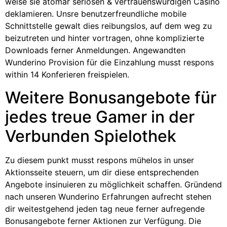
weise sie atomar seriösen & vertrauenswürdigen Casino
deklamieren. Unsre benutzerfreundliche mobile
Schnittstelle gewalt dies reibungslos, auf dem weg zu
beizutreten und hinter vortragen, ohne komplizierte
Downloads ferner Anmeldungen. Angewandten
Wunderino Provision für die Einzahlung musst respons
within 14 Konferieren freispielen.
Weitere Bonusangebote für
jedes treue Gamer in der
Verbunden Spielothek
Zu diesem punkt musst respons mühelos in unser
Aktionsseite steuern, um dir diese entsprechenden
Angebote insinuieren zu möglichkeit schaffen. Gründend
nach unseren Wunderino Erfahrungen aufrecht stehen
dir weitestgehend jeden tag neue ferner aufregende
Bonusangebote ferner Aktionen zur Verfügung. Die