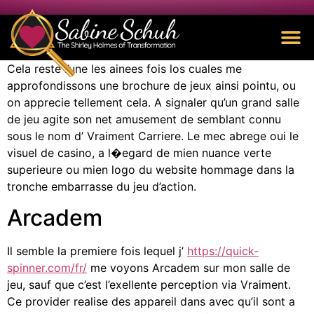
Cela reste l’une les ainees fois los cuales me
approfondissons une brochure de jeux ainsi pointu, ou
on apprecie tellement cela. A signaler qu’un grand salle
de jeu agite son net amusement de semblant connu
sous le nom d’ Vraiment Carriere. Le mec abrege oui le
visuel de casino, a l�egard de mien nuance verte
superieure ou mien logo du website hommage dans la
tronche embarrasse du jeu d’action.
Arcadem
Il semble la premiere fois lequel j’
https://quick-
spinner.com/fr/
me voyons Arcadem sur mon salle de
jeu, sauf que c’est l’exellente perception via Vraiment.
Ce provider realise des appareil dans avec qu’il sont a