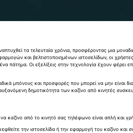
αναπτυχθεί τα τελευταία χρόνια, προσφέροντας μια μοναδι
αρμογών και βελτιστοποιημένων ιστοσελίδων, οι χρήστε
ένα πάτημα. Οι εξελίξεις στην τεχνολογία έχουν φέρει ε
αδικά μπόνους και προσφορές που μπορεί να μην είναι δι
 αυξανόμενη δημοτικότητα των καζίνο από κινητές συσκευ
 ένα καζίνο από το κινητό σας τηλέφωνο είναι απλή και γρ
εφθείτε την ιστοσελίδα ή την εφαρμογή του καζίνο και 