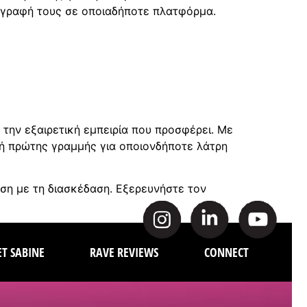
 εγγραφή τους σε οποιαδήποτε πλατφόρμα.
 την εξαιρετική εμπειρία που προσφέρει. Με
ογή πρώτης γραμμής για οποιονδήποτε λάτρη
αση με τη διασκέδαση. Εξερευνήστε τον
T SABINE
RAVE REVIEWS
CONNECT