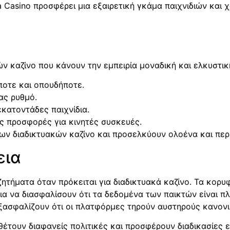
a Casino προσφέρει μια εξαιρετική γκάμα παιχνιδιών και
 καζίνο που κάνουν την εμπειρία μοναδική και ελκυστικ
ποτε και οπουδήποτε.
ας ρυθμό.
εκατοντάδες παιχνίδια.
ς προσφορές για κινητές συσκευές.
των διαδικτυακών καζίνο και προσελκύουν ολοένα και περ
εια
ζητήματα όταν πρόκειται για διαδικτυακά καζίνο. Τα κορ
 να διασφαλίσουν ότι τα δεδομένα των παικτών είναι πλ
ξασφαλίζουν ότι οι πλατφόρμες τηρούν αυστηρούς κανονι
αθέτουν διαφανείς πολιτικές και προσφέρουν διαδικασίες