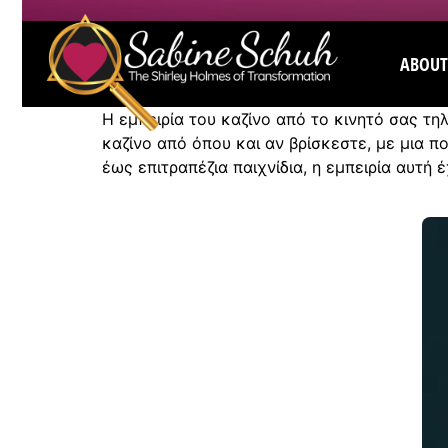
ABOUT
Η εμπειρία του καζίνο από το κινητό σας τη
καζίνο από όπου και αν βρίσκεστε, με μια πο
έως επιτραπέζια παιχνίδια, η εμπειρία αυτή έ