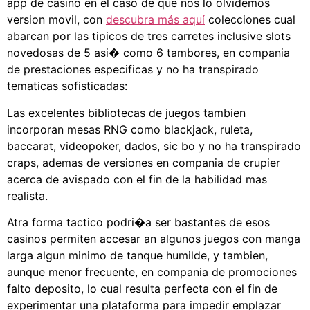
app de casino en el caso de que nos lo olvidemos
version movil, con
descubra más aquí
colecciones cual
abarcan por las tipicos de tres carretes inclusive slots
novedosas de 5 asi� como 6 tambores, en compania
de prestaciones especificas y no ha transpirado
tematicas sofisticadas:
Las excelentes bibliotecas de juegos tambien
incorporan mesas RNG como blackjack, ruleta,
baccarat, videopoker, dados, sic bo y no ha transpirado
craps, ademas de versiones en compania de crupier
acerca de avispado con el fin de la habilidad mas
realista.
Atra forma tactico podri�a ser bastantes de esos
casinos permiten accesar an algunos juegos con manga
larga algun minimo de tanque humilde, y tambien,
aunque menor frecuente, en compania de promociones
falto deposito, lo cual resulta perfecta con el fin de
experimentar una plataforma para impedir emplazar