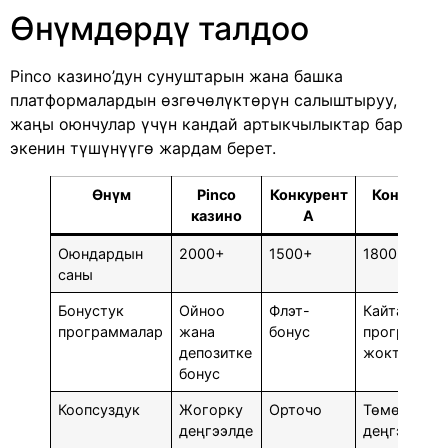
Өнүмдөрдү талдоо
Pinco казино’дун сунуштарын жана башка
платформалардын өзгөчөлүктөрүн салыштыруу,
жаңы оюнчулар үчүн кандай артыкчылыктар бар
экенин түшүнүүгө жардам берет.
Өнүм
Pinco
Конкурент
Конкурент
казино
A
Оюндардын
2000+
1500+
1800+
саны
Бонустук
Ойноо
Флэт-
Кайтарым
программалар
жана
бонус
программа
депозитке
жоктугу
бонус
Коопсуздук
Жогорку
Орточо
Төмөнкү
деңгээлде
деңгээлде