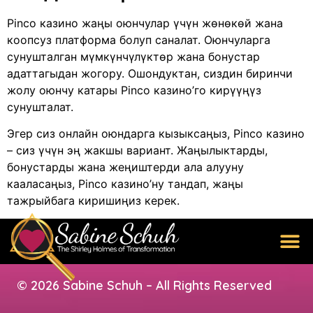
Pinco казино жаңы оюнчулар үчүн жөнөкөй жана
коопсуз платформа болуп саналат. Оюнчуларга
сунушталган мүмкүнчүлүктөр жана бонустар
адаттагыдан жогору. Ошондуктан, сиздин биринчи
жолу оюнчу катары Pinco казино’го кирүүңүз
сунушталат.
Эгер сиз онлайн оюндарга кызыксаңыз, Pinco казино
– сиз үчүн эң жакшы вариант. Жаңылыктарды,
бонустарды жана жеңиштерди ала алууну
кааласаңыз, Pinco казино’ну тандап, жаңы
тажрыйбага киришиңиз керек.
© 2026 Sabine Schuh – All Rights Reserved