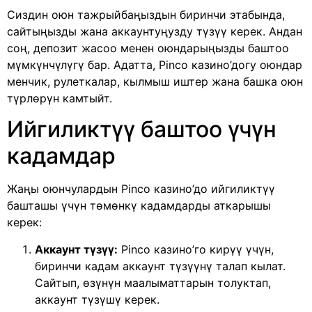
Сиздин оюн тажрыйбаңыздын биринчи этабында,
сайтыңызды жана аккаунтуңузду түзүү керек. Андан
соң, депозит жасоо менен оюндарыңызды баштоо
мүмкүнчүлүгү бар. Адатта, Pinco казино’догу оюндар
менчик, рулеткалар, кылмыш иштер жана башка оюн
түрлөрүн камтыйт.
Ийгиликтүү баштоо үчүн
кадамдар
Жаңы оюнчулардын Pinco казино’до ийгиликтүү
башташы үчүн төмөнкү кадамдарды аткарышы
керек:
Аккаунт түзүү:
Pinco казино’го кирүү үчүн,
биринчи кадам аккаунт түзүүнү талап кылат.
Сайтып, өзүнүн маалыматтарын толуктап,
аккаунт түзүшү керек.