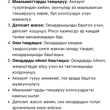
Маалыматтарды текшерүү:
Аккаунт
түзүлгөндөн кийин, оюнчулар өз маалыматын
текшерүүсү керек, бул коопсуздук үчүн
маанилүү.
Депозит жасоо:
Оюндарыңызды баштоо үчүн,
депозит кошуңуз. Pinco казино’до ар кандай
төлөм механизмдери бар.
Оюн тандаңыз:
Оюндардын кеңири
тандоосунан сизге жаккан оюнду тандап,
оюндарыңызды баштаңыз.
Оюндарды ойноп баштаңыз:
Оюндарды ойноп,
жеңиштерди алуу үчүн өз тактикаңызды
колдонуңуз.
Аккаунт түзүү жөнөкөй, тез арада баштоо
мүмкүнчүлүгү.
Маалыматтарды текшерүү коопсуздукты
камсыз кылат.
Депозит жасоо менен, сиз оюндардын толук
арсеналына кире аласыз.